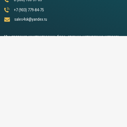
+7 (903) 779-84-75
sales4sk@yandex.ru
Мы являемся конструкторским бюро, главное направление которого –
производство. У нас работают высококвалифицированные сотрудники,
имеющий большой опыт и стаж в данной отрасли. Осуществляем продажу
лифтов в России по доступным ценам. Выполняем полный комплекс
необходимых работ по установке конструкции, а также техническое
обслуживание в максимально сжатые сроки. Используем только
инновационные технологии, которые постоянно совершенствуем.
Оборудование имеет сертификаты, подтверждающие его высокое
качество. Также отличается длительным эксплуатационным сроком,
надежностью и практичностью.
Пн-Пт с 9:00 до 17:30. Сб-Вс - выходные дни