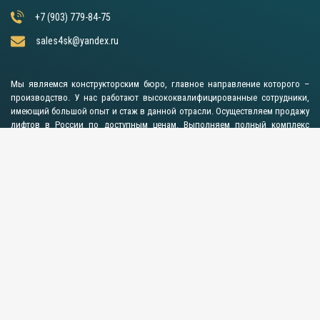
+7 (903) 779-84-75
sales4sk@yandex.ru
Мы являемся конструкторским бюро, главное направление которого –
производство. У нас работают высококвалифицированные сотрудники,
имеющий большой опыт и стаж в данной отрасли. Осуществляем продажу
лифтов в России по доступным ценам. Выполняем полный комплекс
необходимых работ по установке конструкции, а также техническое
обслуживание в максимально сжатые сроки. Используем только
инновационные технологии, которые постоянно совершенствуем.
Оборудование имеет сертификаты, подтверждающие его высокое
качество. Также отличается длительным эксплуатационным сроком,
надежностью и практичностью.
Пн-Пт с 9:00 до 17:30. Сб-Вс - выходные дни